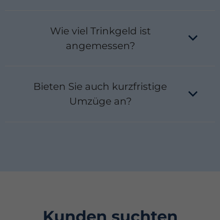
Ja, bei entsprechender Genehmigung durch das
Jobcenter übernehmen wir Umzüge für
Wie viel Trinkgeld ist
Leistungsbezieher. Wir erstellen die notwendigen
Kostenvoranschläge und kümmern uns um die
angemessen?
Abwicklung.
Als Richtwert gelten 5–10 % des Auftragswertes
oder 5–10 € pro Helfer und Tag. Trinkgeld ist
Bieten Sie auch kurzfristige
natürlich freiwillig, wird aber vom Team geschätzt.
Umzüge an?
Ja, dank unseres flexiblen Personaleinsatzes
können wir oft auch kurzfristige Termine
realisieren, inklusive Umzug am Wochenende oder
an Feiertagen.
Kunden suchten