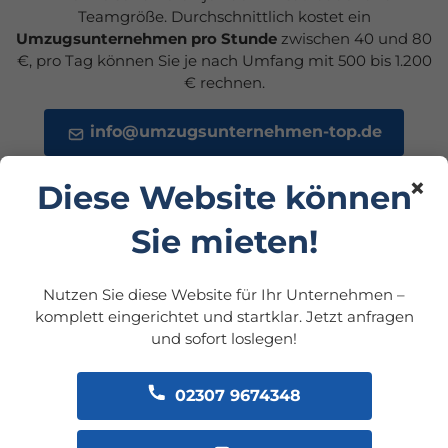
Teamgröße. Durchschnittlich kostet ein
Umzugsunternehmen pro Stunde
zwischen 40 und 80
€, pro Tag können Sie je nach Umfang mit 500 bis 1.200
€ rechnen.
info@umzugsunternehmen-top.de
×
Diese Website können
Sie mieten!
Nutzen Sie diese Website für Ihr Unternehmen –
Umzugsunternehmen
komplett eingerichtet und startklar. Jetzt anfragen
und sofort loslegen!
finden & vergleichen
02307 9674348
Um das passende Unternehmen zu finden, lohnt sich ein
Umzugsunternehmen Preisvergleich
. Achten Sie auf