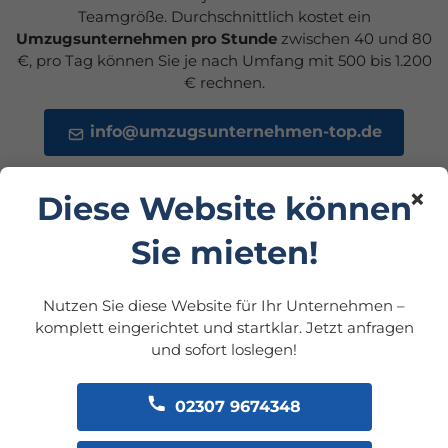
Teamgröße. Durchschnittlich kostet ein
Umzugsunternehmen pro Stunde
zwischen 40 und 80
€, pro Tag können Sie je nach Umfang mit 500 bis 1.200
€ rechnen.
info@umzugsunternehmen-top.de
×
Diese Website können
Sie mieten!
Nutzen Sie diese Website für Ihr Unternehmen –
Umzugsunternehmen
komplett eingerichtet und startklar. Jetzt anfragen
und sofort loslegen!
finden & vergleichen
02307 9674348
Um das passende Unternehmen zu finden, lohnt sich ein
Umzugsunternehmen Preisvergleich
. Achten Sie auf