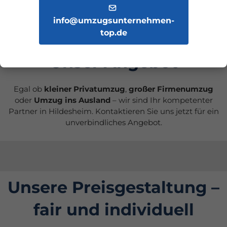
Erfahrung, Bewertungen und transparente Angebote.
Wir bieten deutschlandweite Umzüge an, auch
info@umzugsunternehmen-
international
oder als
Firmenumzug
ins Ausland.
top.de
Unser Angebot
Egal ob
kleiner Privatumzug
,
großer Firmenumzug
oder
Umzug ins Ausland
– wir sind Ihr kompetenter
Partner in Hildesheim. Kontaktieren Sie uns jetzt für ein
unverbindliches Angebot.
Unsere Preisgestaltung –
fair und individuell