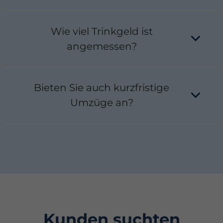
Ja, bei entsprechender Genehmigung durch das
Jobcenter übernehmen wir Umzüge für
Wie viel Trinkgeld ist
Leistungsbezieher. Wir erstellen die notwendigen
Kostenvoranschläge und kümmern uns um die
angemessen?
Abwicklung.
Als Richtwert gelten 5–10 % des Auftragswertes
oder 5–10 € pro Helfer und Tag. Trinkgeld ist
Bieten Sie auch kurzfristige
natürlich freiwillig, wird aber vom Team geschätzt.
Umzüge an?
Ja, dank unseres flexiblen Personaleinsatzes
können wir oft auch kurzfristige Termine
realisieren, inklusive Umzug am Wochenende oder
an Feiertagen.
Kunden suchten