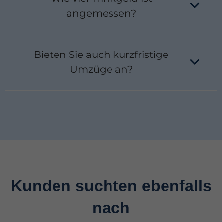
Leistungsbezieher. Wir erstellen die notwendigen
Kostenvoranschläge und kümmern uns um die
angemessen?
Abwicklung.
Als Richtwert gelten 5–10 % des Auftragswertes
oder 5–10 € pro Helfer und Tag. Trinkgeld ist
Bieten Sie auch kurzfristige
natürlich freiwillig, wird aber vom Team geschätzt.
Umzüge an?
Ja, dank unseres flexiblen Personaleinsatzes
können wir oft auch kurzfristige Termine
realisieren, inklusive Umzug am Wochenende oder
an Feiertagen.
Kunden suchten ebenfalls
nach