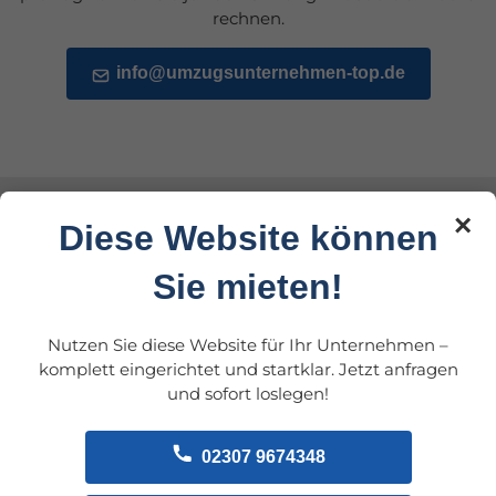
rechnen.
info@umzugsunternehmen-top.de
×
Diese Website können
Umzugsunternehmen
Sie mieten!
finden & vergleichen
Nutzen Sie diese Website für Ihr Unternehmen –
komplett eingerichtet und startklar. Jetzt anfragen
Um das passende Unternehmen zu finden, lohnt sich ein
und sofort loslegen!
. Achten Sie auf
Umzugsunternehmen Preisvergleich
Erfahrung, Bewertungen und transparente Angebote.
02307 9674348
Wir bieten deutschlandweite Umzüge an, auch
oder als
ins Ausland.
international
Firmenumzug