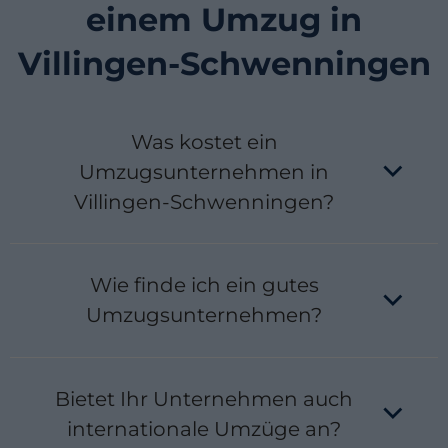
einem Umzug in
Villingen-Schwenningen
Was kostet ein
Umzugsunternehmen in
Villingen-Schwenningen?
Die Preise hängen vom Umfang, der Entfernung
und den gewünschten Zusatzleistungen ab. Ein
Wie finde ich ein gutes
Kleinumzug innerorts kann bereits ab ca. 250 €
starten, während ein großer Fernumzug mehrere
Umzugsunternehmen?
tausend Euro kosten kann.
Vergleichen Sie Preise, lesen Sie Bewertungen und
achten Sie auf transparente Angebote ohne
Bietet Ihr Unternehmen auch
versteckte Kosten. Ein lokales Unternehmen hat oft
den Vorteil kurzer Wege und besserer
internationale Umzüge an?
Ortskenntnis.